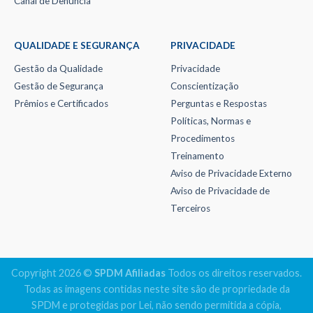
Canal de Denúncia
QUALIDADE E SEGURANÇA
PRIVACIDADE
Gestão da Qualidade
Privacidade
Gestão de Segurança
Conscientização
Prêmios e Certificados
Perguntas e Respostas
Políticas, Normas e
Procedimentos
Treinamento
Aviso de Privacidade Externo
Aviso de Privacidade de
Terceiros
Copyright 2026 ©
SPDM Afiliadas
Todos os direitos reservados.
Todas as imagens contidas neste site são de propriedade da
SPDM e protegidas por Lei, não sendo permitida a cópia,