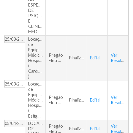
ESPECIALIDADE
DE
PSIQUIATRIA
E
CLÍNICA
MÉDICA
25/03/2019
Locação
de
Equipamentos
Médicos
Pregão
Ver
Finalizado
Edital
Hospitalares
Eletrônico
Resultado
(
Cardioversor
)
25/03/2019
Locação
de
Equipamentos
Pregão
Ver
Médicos
Finalizado
Edital
Eletrônico
Resultado
Hospitalares
(
Esfigmanômetro)
05/04/2019
LOCAÇÃO
Pregão
Ver
DE
Finalizado
Edital
Eletrônico
Resultado