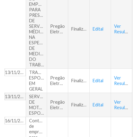
EMPRESA
PARA
PRESTAÇÃO
DE
SERVIÇOS
Pregão
Ver
Finalizado
Edital
MÉDICOS
Eletrônico
Resultado
NA
ESPECIALIDADE
DE
MEDICINA
DO
TRABALHO
13/11/2018
TRANSPORTE
ESPORÁDICO
Pregão
Ver
Finalizado
Edital
EM
Eletrônico
Resultado
GERAL
13/11/2018
SERVIÇOS
DE
Pregão
Ver
Finalizado
Edital
MOTOFRETE
Eletrônico
Resultado
ESPORÁDICO
16/11/2018
Contratação
de
empresa