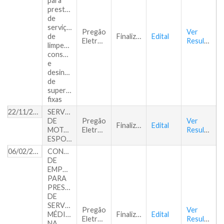
para
prestação
de
serviços
Pregão
Ver
de
Finalizado
Edital
Eletrônico
Resultado
limpeza,
conservação
e
desinfecção
de
superfícies
fixas
22/11/2018
SERVIÇOS
DE
Pregão
Ver
Finalizado
Edital
MOTOFRETE
Eletrônico
Resultado
ESPORÁDICO
06/02/2019
CONTRATAÇÃO
DE
EMPRESA
PARA
PRESTAÇÃO
DE
SERVIÇOS
Pregão
Ver
MÉDICOS
Finalizado
Edital
Eletrônico
Resultado
NA